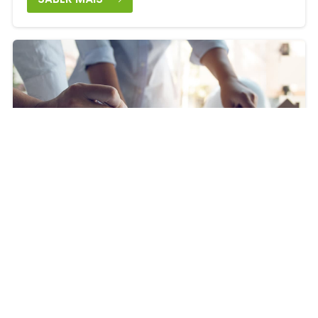
Homologacións
Proxectos de reforma de vehículos
Trámites de ITV
Fichas reducidas
SABER MÁIS